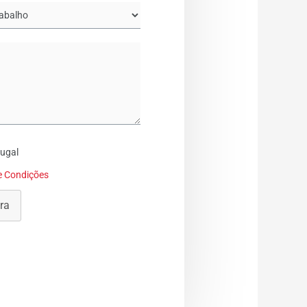
tugal
e Condições
ra